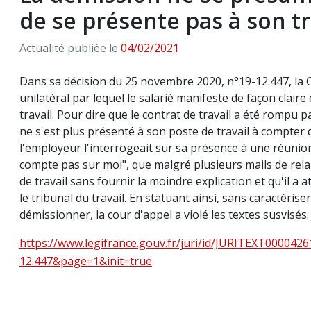
de se présente pas à son t
Actualité publiée le
04/02/2021
Dans sa décision du 25 novembre 2020, n°19-12.447, la C
unilatéral par lequel le salarié manifeste de façon clair
travail. Pour dire que le contrat de travail a été rompu pa
ne s'est plus présenté à son poste de travail à compter 
l'employeur l'interrogeait sur sa présence à une réunion
compte pas sur moi", que malgré plusieurs mails de relan
de travail sans fournir la moindre explication et qu'il 
le tribunal du travail. En statuant ainsi, sans caractéris
démissionner, la cour d'appel a violé les textes susvisés.
https://www.legifrance.gouv.fr/juri/id/JURITEXT000042
12.447&page=1&init=true