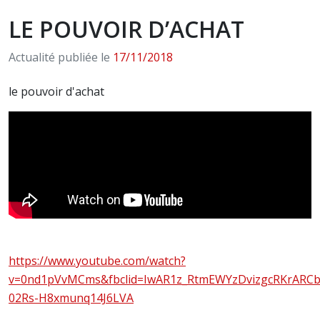
LE POUVOIR D’ACHAT
Actualité publiée le
17/11/2018
le pouvoir d'achat
https://www.youtube.com/watch?
v=0nd1pVvMCms&fbclid=IwAR1z_RtmEWYzDvizgcRKrARC
02Rs-H8xmunq14J6LVA