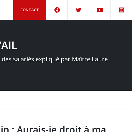
CONTACT
AIL
e des salariés expliqué par Maître Laure
lein : Aurais-je droit à ma