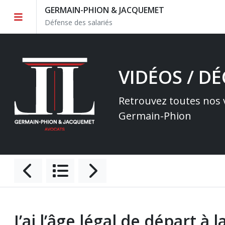
GERMAIN-PHION & JACQUEMET
Défense des salariés
VIDÉOS / D
Retrouvez toutes nos v
Germain-Phion
J’ai l’âge légal de départ à l