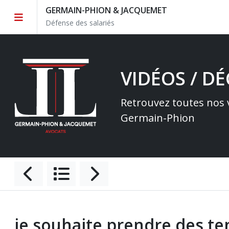
GERMAIN-PHION & JACQUEMET
Défense des salariés
VIDÉOS / D
Retrouvez toutes nos v
Germain-Phion
je souhaite prendre des te