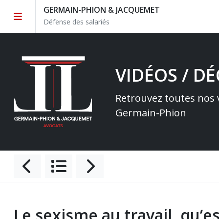
GERMAIN-PHION & JACQUEMET
Défense des salariés
VIDÉOS / D
Retrouvez toutes nos v
Germain-Phion
Le sexisme au travail, qu’es