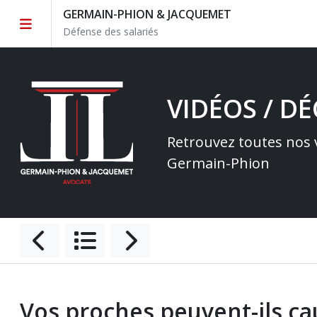
GERMAIN-PHION & JACQUEMET
Défense des salariés
VIDÉOS / D
Retrouvez toutes nos v
Germain-Phion
Vos proches peuvent-ils ca