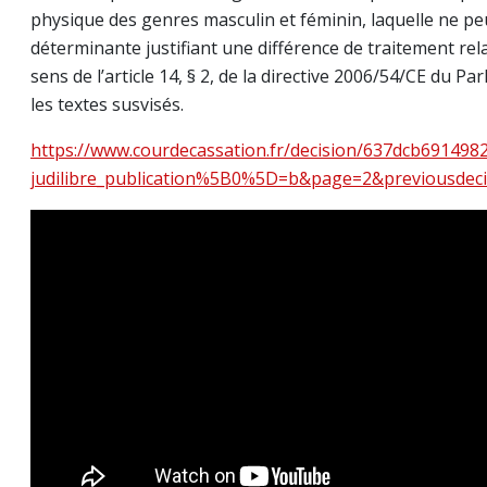
physique des genres masculin et féminin, laquelle ne pe
déterminante justifiant une différence de traitement rel
sens de l’article 14, § 2, de la directive 2006/54/CE du Pa
les textes susvisés.
https://www.courdecassation.fr/decision/637dcb69149
judilibre_publication%5B0%5D=b&page=2&previousdeci