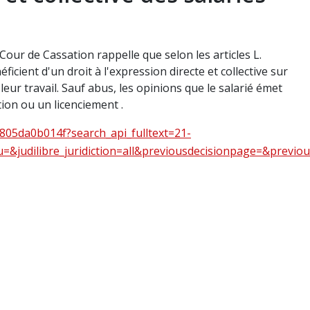
our de Cassation rappelle que selon les articles L.
éficient d'un droit à l'expression directe et collective sur
 leur travail. Sauf abus, les opinions que le salarié émet
tion ou un licenciement .
805da0b014f?search_api_fulltext=21-
&judilibre_juridiction=all&previousdecisionpage=&previo