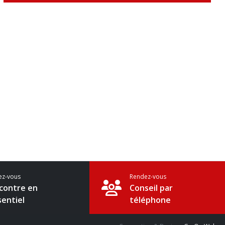
ez-vous
Rendez-vous
contre en
Conseil par
sentiel
téléphone