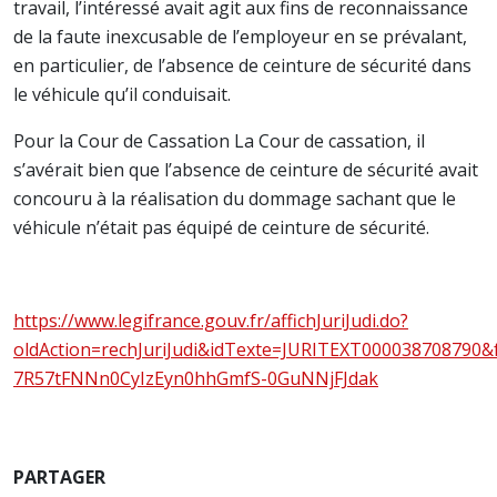
travail, l’intéressé avait agit aux fins de reconnaissance
de la faute inexcusable de l’employeur en se prévalant,
en particulier, de l’absence de ceinture de sécurité dans
le véhicule qu’il conduisait.
Pour la Cour de Cassation La Cour de cassation, il
s’avérait bien que l’absence de ceinture de sécurité avait
concouru à la réalisation du dommage sachant que le
véhicule n’était pas équipé de ceinture de sécurité.
https://www.legifrance.gouv.fr/affichJuriJudi.do?
oldAction=rechJuriJudi&idTexte=JURITEXT00003870879
7R57tFNNn0CyIzEyn0hhGmfS-0GuNNjFJdak
PARTAGER