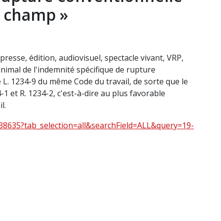
s champ »
sse, édition, audiovisuel, spectacle vivant, VRP,
inimal de l'indemnité spécifique de rupture
le L. 1234-9 du même Code du travail, de sorte que le
4-1 et R. 1234-2, c'est-à-dire au plus favorable
l.
438635?tab_selection=all&searchField=ALL&query=19-