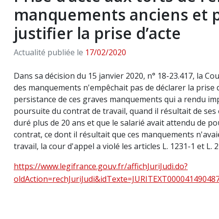
manquements anciens et p
justifier la prise d’acte
Actualité publiée le
17/02/2020
Dans sa décision du 15 janvier 2020, n° 18-23.417, la Co
des manquements n'empêchait pas de déclarer la prise d
persistance de ces graves manquements qui a rendu impos
poursuite du contrat de travail, quand il résultait de s
duré plus de 20 ans et que le salarié avait attendu de pou
contrat, ce dont il résultait que ces manquements n'ava
travail, la cour d'appel a violé les articles L. 1231-1 et L.
https://www.legifrance.gouv.fr/affichJuriJudi.do?
oldAction=rechJuriJudi&idTexte=JURITEXT0000414904