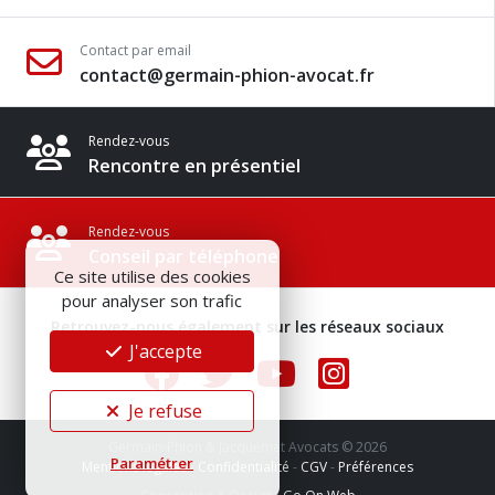
Contact par email
contact@germain-phion-avocat.fr
Rendez-vous
Rencontre en présentiel
Rendez-vous
Conseil par téléphone
Ce site utilise des cookies
pour analyser son trafic
Retrouvez-nous également sur les réseaux sociaux
J'accepte
Je refuse
Germain-Phion & Jacquemet Avocats © 2026
Paramétrer
Mentions légales
-
Confidentialité
-
CGV
-
Préférences