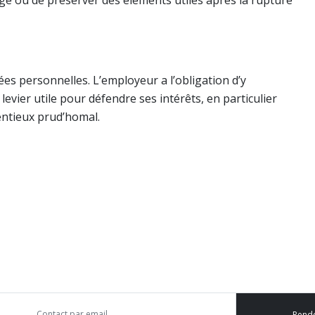
ige ou de préserver des éléments utiles après la rupture
es personnelles. L’employeur a l’obligation d’y
evier utile pour défendre ses intérêts, en particulier
entieux prud’homal.
Contact par email
Rend