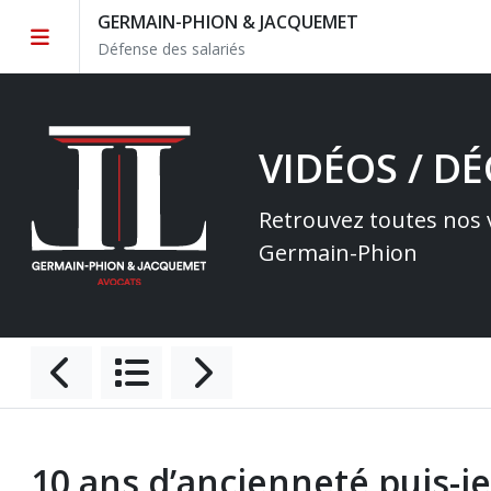
GERMAIN-PHION & JACQUEMET
Défense des salariés
VIDÉOS / D
Retrouvez toutes nos v
Germain-Phion
10 ans d’ancienneté puis-je