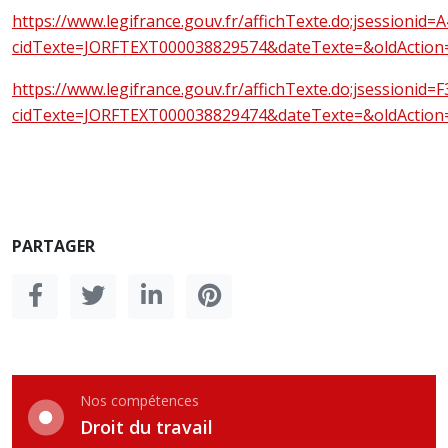
https://www.legifrance.gouv.fr/affichTexte.do;jsession
cidTexte=JORFTEXT000038829574&dateTexte=&oldAction
https://www.legifrance.gouv.fr/affichTexte.do;jsession
cidTexte=JORFTEXT000038829474&dateTexte=&oldAction
PARTAGER
Nos compétences
Droit du travail