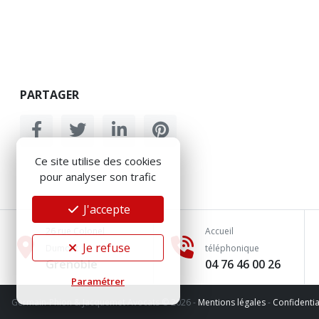
PARTAGER
Ce site utilise des cookies
pour analyser son trafic
J'accepte
26 rue Colonel
Accueil
Je refuse
Dumont
téléphonique
Grenoble
04 76 46 00 26
Paramétrer
Germain-Phion & Jacquemet Avocats © 2026
-
Mentions légales
-
Confidentia