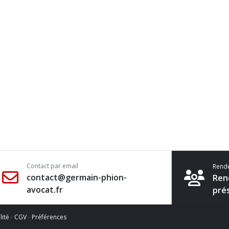
Contact par email
Rend
contact@germain-phion-
Ren
avocat.fr
pré
lité
-
CGV
-
Préférences