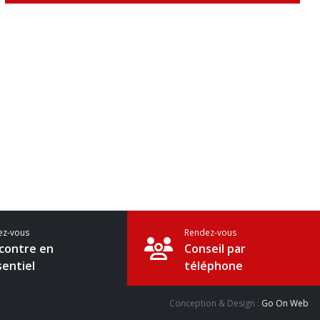
ez-vous
Rendez-vous
contre en
Conseil par
sentiel
téléphone
Conception & Design :
Go On Web