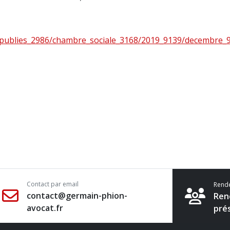
ts_publies_2986/chambre_sociale_3168/2019_9139/decembre_
Contact par email
Rend
contact@germain-phion-
Ren
avocat.fr
pré