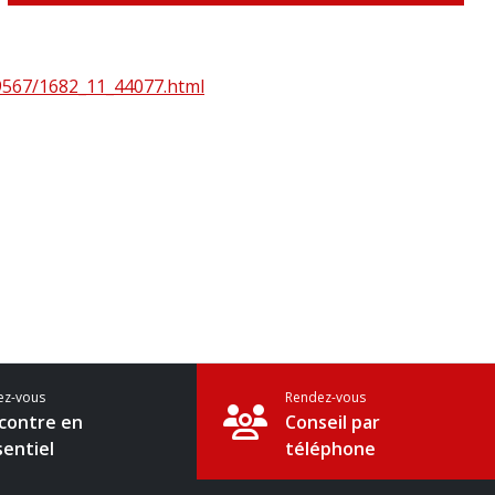
9567/1682_11_44077.html
ez-vous
Rendez-vous
contre en
Conseil par
sentiel
téléphone