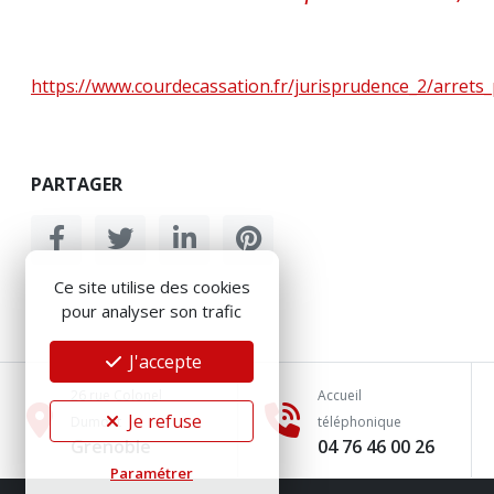
https://www.courdecassation.fr/jurisprudence_2/arre
PARTAGER
Ce site utilise des cookies
pour analyser son trafic
J'accepte
26 rue Colonel
Accueil
Je refuse
Dumont
téléphonique
Grenoble
04 76 46 00 26
Paramétrer