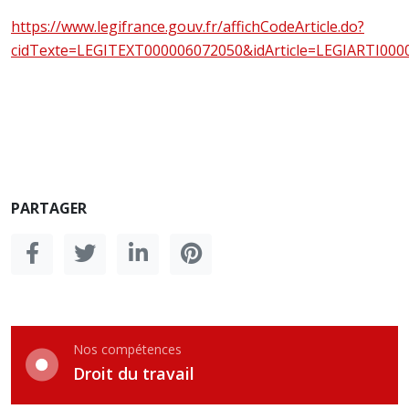
https://www.legifrance.gouv.fr/affichCodeArticle.do?
cidTexte=LEGITEXT000006072050&idArticle=LEGIARTI000
PARTAGER
Nos compétences
Droit du travail