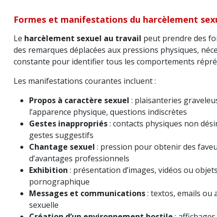
Formes et manifestations du harcèlement sexu
Le
harcèlement sexuel au travail
peut prendre des for
des remarques déplacées aux pressions physiques, néces
constante pour identifier tous les comportements répré
Les manifestations courantes incluent :
Propos à caractère sexuel
: plaisanteries gravele
l’apparence physique, questions indiscrètes
Gestes inappropriés
: contacts physiques non désir
gestes suggestifs
Chantage sexuel
: pression pour obtenir des fave
d’avantages professionnels
Exhibition
: présentation d’images, vidéos ou objets
pornographique
Messages et communications
: textos, emails ou
sexuelle
Création d’un environnement hostile
: affichage