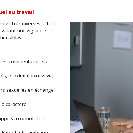
el au travail
mes très diverses, allant
sitant une vigilance
hensibles.
uses, commentaires sur
és, proximité excessive,
urs sexuelles en échange
 à caractère
 appels à connotation
s dégradants, ambiance