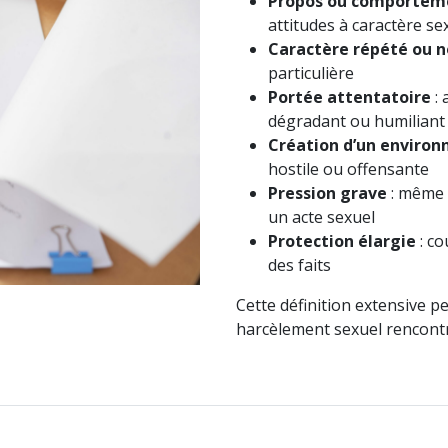
Propos ou comporteme
attitudes à caractère se
Caractère répété ou 
particulière
Portée attentatoire
: 
dégradant ou humiliant
Création d’un environ
hostile ou offensante
Pression grave
: même 
un acte sexuel
Protection élargie
: co
des faits
Cette définition extensive p
harcèlement sexuel rencontr